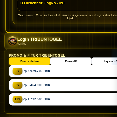
3 Alternatif Angka Jitu
Disclaimer: Fitur ini bersifat simulasi, gunakan strategi pribadi d
bijak.
Login TRIBUNTOGEL
Verified
PROMO & FITUR TRIBUNTOGEL
Bonus Harian
Event 4D
Layanan 
3x
Rp 6.929.700 / bln
6x
Rp 3.464.900 / bln
12x
Rp 1.732.500 / bln