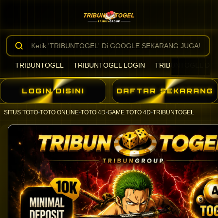
TRIBUNTOGEL
TRIBUNTOGEL LOGIN
TRIBUNTOGEL DA
LOGIN DISINI
DAFTAR SEKARANG
SITUS TOTO
-
TOTO ONLINE
-
TOTO 4D
-
GAME TOTO 4D
-
TRIBUNTOGEL