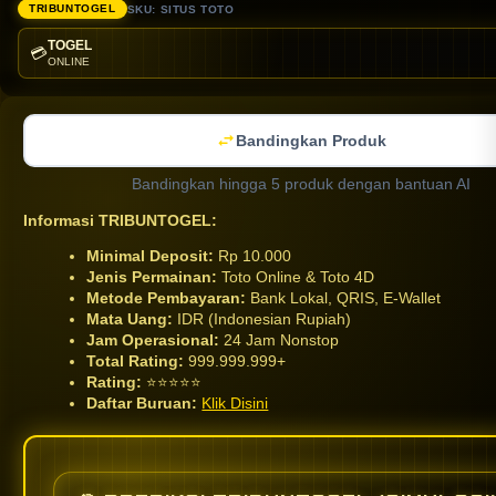
TRIBUNTOGEL
SKU:
SITUS TOTO
TOGEL
💳
ONLINE
Bandingkan Produk
Bandingkan hingga 5 produk dengan bantuan AI
Informasi TRIBUNTOGEL:
Minimal Deposit:
Rp 10.000
Jenis Permainan:
Toto Online & Toto 4D
Metode Pembayaran:
Bank Lokal, QRIS, E-Wallet
Mata Uang:
IDR (Indonesian Rupiah)
Jam Operasional:
24 Jam Nonstop
Total Rating:
999.999.999+
Rating:
⭐⭐⭐⭐⭐
Daftar Buruan:
Klik Disini