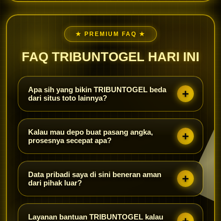
★ PREMIUM FAQ ★
FAQ TRIBUNTOGEL HARI INI
Apa sih yang bikin TRIBUNTOGEL beda
dari situs toto lainnya?
Yang bikin beda adalah kelengkapan pasaran dan
jaminan hadiah kemenangan besarnya. Di sini,
Kalau mau depo buat pasang angka,
kamu gak cuma dapet variasi game 4D terlengkap,
prosesnya secepat apa?
tapi juga pengalaman main yang ringan dan
Tenang, sistem transaksi di TRIBUNTOGEL udah
modern. Tampilan situs kita bersih banget, jadi buat
kita bikin seefisien mungkin. Begitu kamu depo,
kamu yang mau cari jadwal atau pasang angka,
Data pribadi saya di sini beneran aman
saldo langsung masuk ke akun tanpa drama nunggu
dari pihak luar?
semuanya bisa sat-set tanpa ribet.
lama. Kita tahu waktu kamu berharga, jadi sistem
Keamanan member itu harga mati buat
kita dirancang biar kamu bisa langsung fokus
TRIBUNTOGEL. Kita pakai sistem enkripsi modern
pasang strategi di pasaran favorit tanpa ketinggalan
Layanan bantuan TRIBUNTOGEL kalau